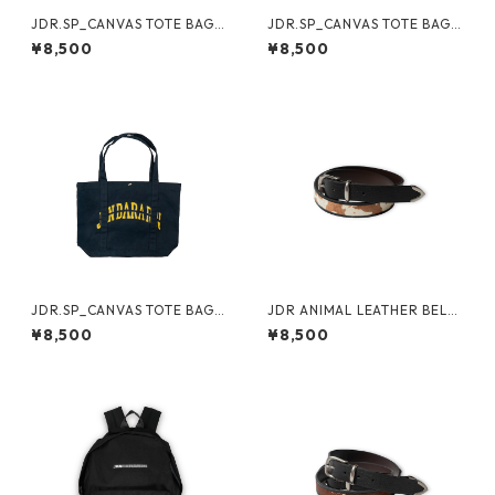
JDR.SP_CANVAS TOTE BAG
JDR.SP_CANVAS TOTE BAG
（RED）
（BLUE）
¥8,500
¥8,500
JDR.SP_CANVAS TOTE BAG
JDR ANIMAL LEATHER BELT
（ALL NAVY）
（PATTERN A）
¥8,500
¥8,500