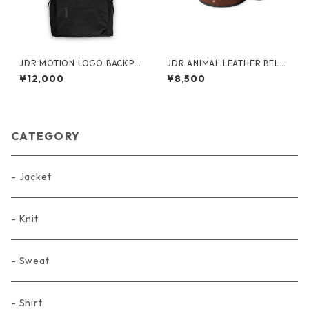
JDR MOTION LOGO BACKPA
JDR ANIMAL LEATHER BELT
CK
（PATTERN B）
¥12,000
¥8,500
CATEGORY
- Jacket
- Knit
- Sweat
- Shirt