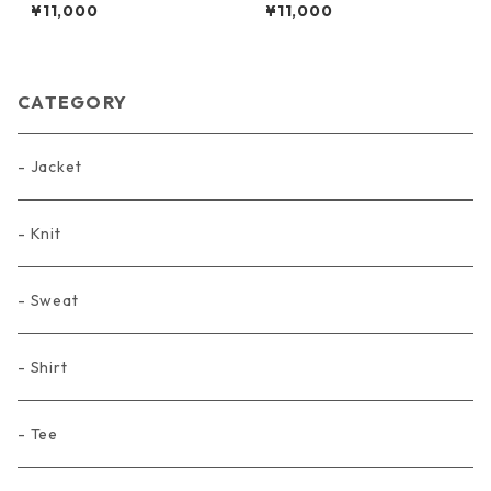
（BLACK）
（GRAY）
¥11,000
¥11,000
CATEGORY
- Jacket
- Knit
- Sweat
- Shirt
- Tee