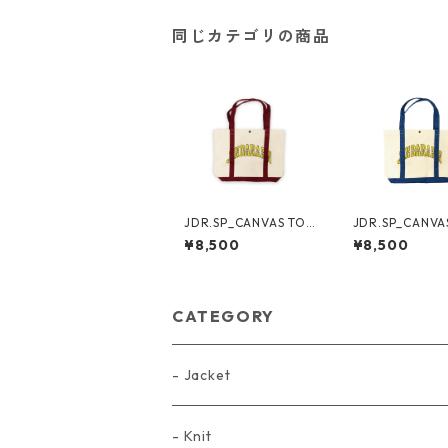
同じカテゴリの商品
JDR.SP_CANVAS TOT
JDR.SP_CANVA
E BAG（RED）
E BAG（BLUE）
¥8,500
¥8,500
CATEGORY
- Jacket
- Knit